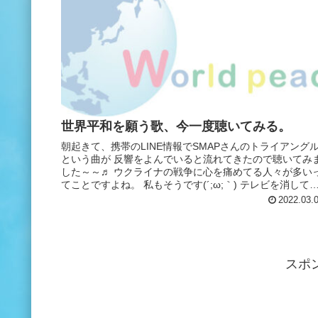
世界平和を願う歌、今一度聴いてみる。
朝起きて、携帯のLINE情報でSMAPさんのトライアング
という曲が 反響をよんでいると流れてきたので聴いてみ
した～～♬ ウクライナの戦争に心を痛めてる人々が多い
てことですよね。 私もそうです(´;ω;｀) テレビを消して
まうこともあ...
2022.03.
スポ