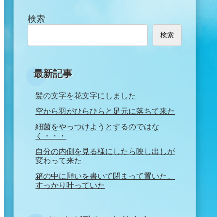
検索
検索
最新記事
髪の文字を花文字にしました
空から羽がひらひらと足元に落ちて来た
細菌をやっつけようとするのではな
く・・・
自分の内側を見る様にしたら映し出しが
変わって来た
箱の中に願いを書いて閉まって置いた。
すっかり叶っていた