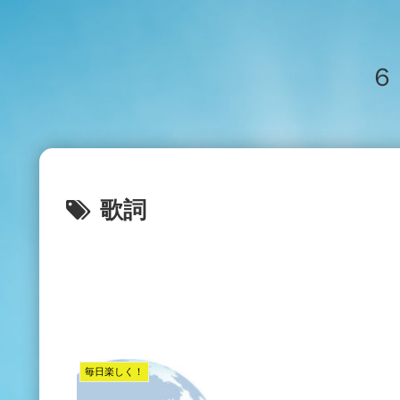
６
歌詞
毎日楽しく！