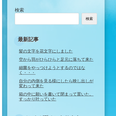
検索
検索
最新記事
髪の文字を花文字にしました
空から羽がひらひらと足元に落ちて来た
細菌をやっつけようとするのではな
く・・・
自分の内側を見る様にしたら映し出しが
変わって来た
箱の中に願いを書いて閉まって置いた。
すっかり叶っていた