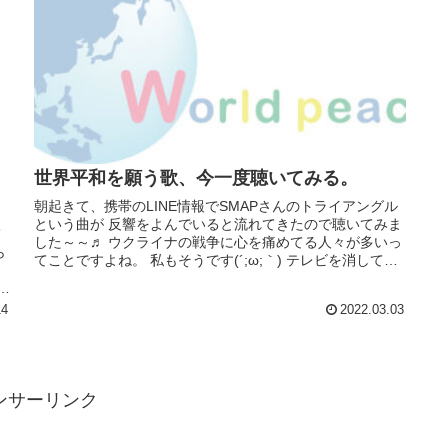
世界平和を願う歌、今一度聴いてみる。
朝起きて、携帯のLINE情報でSMAPさんのトライアングル
という曲が 反響をよんでいると流れてきたので聴いてみま
て
した～～♬ ウクライナの戦争に心を痛めてる人々が多いっ
ら
てことですよね。 私もそうです(´;ω;｀) テレビを消してし
し
まうこともあ...
所
14
2022.03.03
ンサーリンク