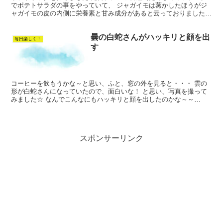
でポテトサラダの事をやっていて、 ジャガイモは蒸かしたほうがジ
ャガイモの皮の内側に栄養素と甘み成分があると云っておりました。
私は、ポテトサラダを作る時には、皮を剥いて茹でてしま...
曇の白蛇さんがハッキリと顔を出
毎日楽しく！
す
コーヒーを飲もうかな～と思い、ふと、窓の外を見ると・・・ 雲の
形が白蛇さんになっていたので、面白いな！ と思い、写真を撮って
みました☆ なんでこんなにもハッキリと顔を出したのかな～～
(・・? 分からないから～まっ！いいか❣ 私は、夫がガンに...
スポンサーリンク