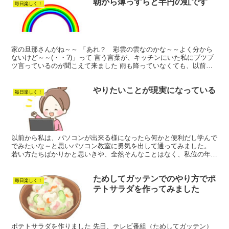
朝から薄っすらと半円の虹です
毎日楽しく！
家の旦那さんがね～～ 「あれ？ 彩雲の雲なのかな～～よく分から
ないけど～～(・・?)」って 言う言葉が、キッチンにいた私にブツブ
ツ言っているのが聞こえて来ました 雨も降っていなくても、以前虹
🌈が出たことが有るからそうかもしれない！ と思いな...
やりたいことが現実になっている
毎日楽しく！
以前から私は、パソコンが出来る様になったら何かと便利だし学んで
でみたいな～と思いパソコン教室に勇気を出して通ってみました。
若い方たちばかりかと思いきや、全然そんなことはなく、私位の年齢
の方々も学んでいらっしゃいました⤴ 心配すること無かっ...
ためしてガッテンでのやり方でポ
毎日楽しく！
テトサラダを作ってみました
ポテトサラダを作りました 先日、テレビ番組（ためしてガッテン）