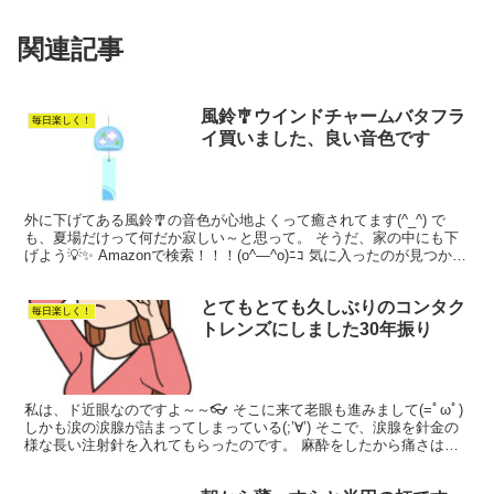
関連記事
風鈴🎐ウインドチャームバタフラ
毎日楽しく！
イ買いました、良い音色です
外に下げてある風鈴🎐の音色が心地よくって癒されてます(^_^) で
も、夏場だけって何だか寂しい～と思って。 そうだ、家の中にも下
げよう💡✨ Amazonで検索！！！(o^―^o)ﾆｺ 気に入ったのが見つかり
ました。 このAmazonも息子が...
とてもとても久しぶりのコンタク
毎日楽しく！
トレンズにしました30年振り
私は、ド近眼なのですよ～～👓 そこに来て老眼も進みまして(=ﾟωﾟ)
しかも涙の涙腺が詰まってしまっている(;’∀’) そこで、涙腺を針金の
様な長い注射針を入れてもらったのです。 麻酔をしたから痛さはそ
うなかったけど．．． 眼を使い過ぎた時...