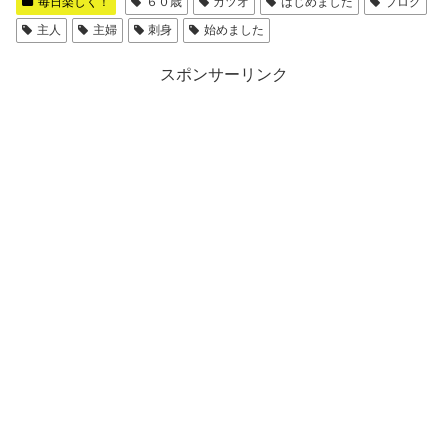
毎日楽しく！
６０歳
カツオ
はじめました
ブログ
主人
主婦
刺身
始めました
スポンサーリンク