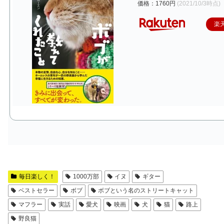
価格：1760円
(2021/10/3時点)
楽
毎日楽しく！
1000万部
イヌ
ギター
ベストセラー
ボブ
ボブという名のストリートキャット
マフラー
実話
愛犬
映画
犬
猫
路上
野良猫