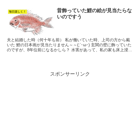
しました🍙♡ 中身は梅干しでサッパリと入れて、...
昔飾っていた鯉の絵が見当たらな
毎日楽しく！
いのですう
夫と結婚した時（何十年も前） 私が働いていた時、上司の方から戴
いた 鯉の日本画が見当たりません～～(;´･ω･) 玄関の壁に飾っていた
のですが、8年位前になるかしら？ 水害があって、私の家も床上浸水
の被害を受けてしまって〰💦 その時に、この...
スポンサーリンク