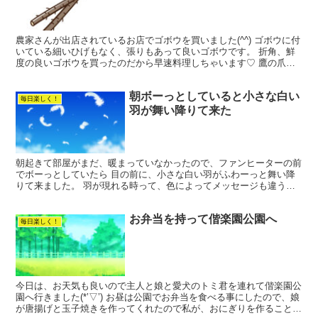
農家さんが出店されているお店でゴボウを買いました(^^) ゴボウに付
いている細いひげもなく、張りもあって良いゴボウです。 折角、鮮
度の良いゴボウを買ったのだから早速料理しちゃいます♡ 鷹の爪も
少し入れて種は取らなくちゃ💦 取り忘れて料理した...
朝ボーっとしていると小さな白い
毎日楽しく！
羽が舞い降りて来た
朝起きて部屋がまだ、暖まっていなかったので、ファンヒーターの前
でボーっとしていたら 目の前に、小さな白い羽がふわーっと舞い降
りて来ました。 羽が現れる時って、色によってメッセージも違うっ
て知っていますか。 白い羽は、亡くなった大切な人が直ぐ...
お弁当を持って偕楽園公園へ
毎日楽しく！
今日は、お天気も良いので主人と娘と愛犬のトミ君を連れて偕楽園公
園へ行きました(*’▽’) お昼は公園でお弁当を食べる事にしたので、娘
が唐揚げと玉子焼きを作ってくれたので私が、おにぎりを作ることに