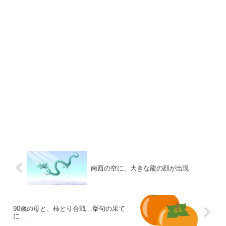
南西の空に、大きな龍の顔が出現
90歳の母と、柿とり合戦…挙句の果て
に…