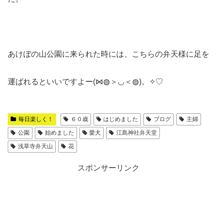
あけぼの山公園に来られた時には、こちらの弁天様に足を
運ばれるといいですよー(⋈◍＞◡＜◍)。✧♡
毎日楽しく！
６０歳
はじめました
ブログ
主婦
公園
始めました
愛犬
江島神社弁天堂
浅草寺弁天山
花
スポンサーリンク