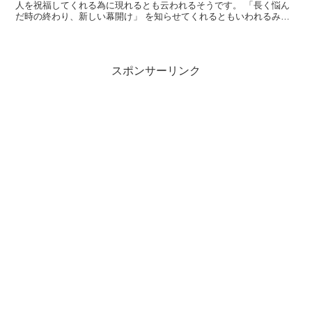
人を祝福してくれる為に現れるとも云われるそうです。 「長く悩ん
だ時の終わり、新しい幕開け」 を知らせてくれるともいわれるみた
いですよ！ 私のブログに偶然出会われて、この鳳凰を見ら...
スポンサーリンク