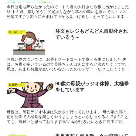
今日は雨も降らなかったので、トミ君の大好きな散歩に出かけました
🐶 トミ君、嬉しそうに尻尾振りながら草木の匂いを嗅いでストレス
発散です(^^) 木々に囲まれて下から見上げると、とってもいいエネル
ギー頂けます 自然はいいですね！ 少し歩いて行く...
注文もレジもどんどん自動化され
毎日楽しく！
ているう～
お買い物のついでに、お昼もフードコートで食べる事にしました 夫
は、お腹が空いているので長崎ちゃんぽんにすると決めたようです。
私は、あまりお腹が空いていなかったのでデザートだけにしようと決
めてクレープのお店に行きました。 丁度、親子連れの方...
90歳の母親がラジオ体操、太極拳
毎日楽しく！
をしています
母親は、毎朝ラジオ体操は欠かさず行っております。 母の家の目の
前が公園で太極拳を楽しくやりましょうといらしっやるのです⤴♡ と
ても、有難いと思っております🙏♡ 母が行きたいときに自由に行っ
ています。 コロナが騒がれてきてからは、なかなか集ま...