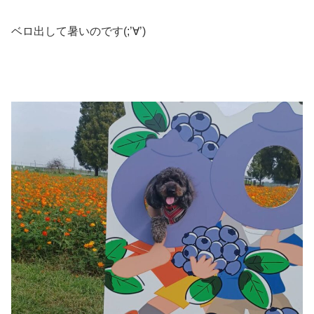
ベロ出して暑いのです(;’∀’)