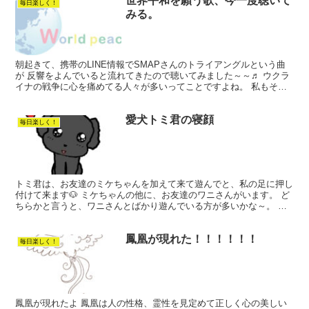
世界平和を願う歌、今一度聴いて
毎日楽しく！
みる。
朝起きて、携帯のLINE情報でSMAPさんのトライアングルという曲
が 反響をよんでいると流れてきたので聴いてみました～～♬ ウクラ
イナの戦争に心を痛めてる人々が多いってことですよね。 私もそう
です(´;ω;｀) テレビを消してしまうこともあ...
愛犬トミ君の寝顔
毎日楽しく！
トミ君は、お友達のミケちゃんを加えて来て遊んでと、私の足に押し
付けて来ます🐶 ミケちゃんの他に、お友達のワニさんがいます。 ど
ちらかと言うと、ワニさんとばかり遊んでいる方が多いかな～。 私
達が食事をしている時は、トミ君はゲージの中で待ってい...
鳳凰が現れた！！！！！！
毎日楽しく！
鳳凰が現れたよ 鳳凰は人の性格、霊性を見定めて正しく心の美しい