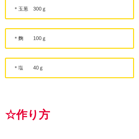
＊玉葱 300ｇ
＊麴 100ｇ
＊塩 40ｇ
☆作り方