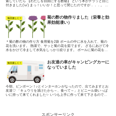
索していたら 【わたしを自由にする数秘】 という本がチラッと目に
付きました(‘ω’) まっ！いいか！と思って閉じたのですが．．．。 や
っぱり気になってカートへ(=ﾟωﾟ)買い...
菊の酢の物作りました（栄養と効
毎日楽しく！
果効能凄い）
＊菊の酢の物の作り方 食用菊を2袋 ボールの中に水を入れて、菊の
花を洗います。 熱湯で、サッと菊の花を茹でます。 ざるにあけて冷
水をかけて冷まして水気をしっかり絞ります。 ボールに菊の花を入
れて簡単酢をかけて混ぜて出来上がりです。 ＊菊の花...
お友達の車がキャンピングカーに
毎日楽しく！
なっていました
今朝、ピンポーン！♪とインターホンがなったので、出てみますとお
友達♡ 「キュウリを漬けたから～、食べて～」とビニール袋いっぱ
いに持って来てくれました✨ いつも上手に作って来て下さるので、
とても助かっているのです(*’▽’) ありがたや～💕💛...
スポンサーリンク