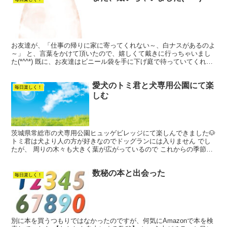
お友達が、「仕事の帰りに家に寄ってくれない～、白ナスがあるのよ
～」 と、言葉をかけて頂いたので、嬉しくて戴きに行っちゃいまし
た(*^^*) 既に、お友達はビニール袋を手に下げ庭で待っていてくれ
て、笑顔で 「お返しは、今回はしないでね～、お返...
愛犬のトミ君と犬専用公園にて楽
毎日楽しく！
しむ
茨城県常総市の犬専用公園ヒュッゲビレッジにて楽しんできました🐶
トミ君は犬より人の方が好きなのでドッグランには入りません でし
たが、 周りの木々も大きく葉が広がっているので これからの季節は
人も犬も過ごしやすい場所だと思いました♡ 入場料も...
数秘の本と出会った
毎日楽しく！
別に本を買うつもりではなかったのですが、何気にAmazonで本を検