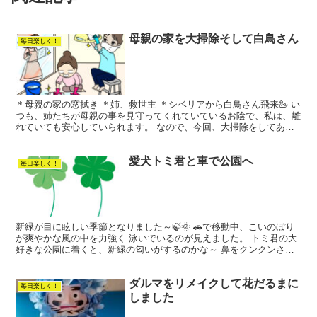
母親の家を大掃除そして白鳥さん
毎日楽しく！
＊母親の家の窓拭き ＊姉、救世主 ＊シベリアから白鳥さん飛来🦢 い
つも、姉たちが母親の事を見守ってくれていているお陰で、私は、離
れていても安心していられます。 なので、今回、大掃除をしてあげ
ようと思いまして、ホームセンターで、窓拭き用の持ち...
愛犬トミ君と車で公園へ
毎日楽しく！
新緑が目に眩しい季節となりました～🍃🌞 🚗で移動中、こいのぼり
が爽やかな風の中を力強く 泳いでいるのが見えました。 トミ君の大
好きな公園に着くと、新緑の匂いがするのかな～ 鼻をクンクンさせ
ています(*^_^*) 尻尾をピント立てて嬉しそう🐶...
ダルマをリメイクして花だるまに
毎日楽しく！
しました