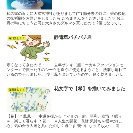
私の家の近くに天満宮神社がありまして(^^) 節分祭の時に、娘の後厄
の御祈願をお願いをしましたら だるまさんをくださいました✨ お正
月の時にちょうど同じ大きさのダルマを買ったので 2個になってしま
ったのでリメイクして花だるまに！しようと 思...
静電気パチパチ君
毎日楽しく！
寒くなってきたので・・・ 去年サンキ（超ローカルファッションセ
ンター）で買った冬のシーツを直ぐに使えるようにと、洗濯し晴れて
いるので干しました。 少し風も吹いていたので、良く乾きました!
(^^)! いざ！取り込もうと、シーツを選択竿からとる...
花文字で【希】を描いてみました
毎日楽しく！
【希】 ＊鳳凰＝ 幸運を授かる ＊イルカ＝絆、平和、友情 ＊蝶々
＝ 楽しく暮らす ＊花 ＝人生の開花、良縁 気持ちを穏やかに、
心、気の合う人達と共にたのしく過ごす 幾つになっても人生、開
花、花を咲かせましょう と云う意味で心を込めて書きま...