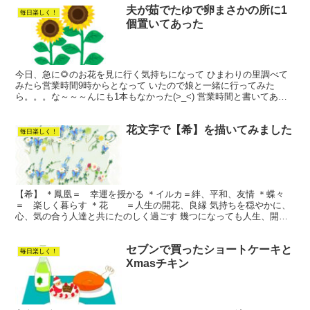
夫が茹でたゆで卵まさかの所に1
毎日楽しく！
個置いてあった
今日、急に🌻のお花を見に行く気持ちになって ひまわりの里調べて
みたら営業時間9時からとなって いたので娘と一緒に行ってみた
ら。。。な～～～んにも1本もなかった(>_<) 営業時間と書いてあっ
てもそう言えば日にちが書いてなかったかもしれない ...
花文字で【希】を描いてみました
毎日楽しく！
【希】 ＊鳳凰＝ 幸運を授かる ＊イルカ＝絆、平和、友情 ＊蝶々
＝ 楽しく暮らす ＊花 ＝人生の開花、良縁 気持ちを穏やかに、
心、気の合う人達と共にたのしく過ごす 幾つになっても人生、開
花、花を咲かせましょう と云う意味で心を込めて書きま...
セブンで買ったショートケーキと
毎日楽しく！
Xmasチキン