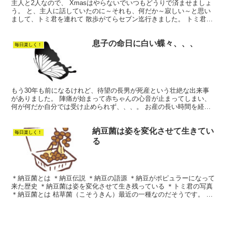
主人と2人なので、 Xmasはやらないでいつもどうりで済ませましょ
う。 と、主人に話していたのに～それも、何だか～寂しい～と思い
まして、トミ君を連れて 散歩がてらセブン迄行きました。 トミ君は
セブンの入り口に繋いで．．「お利口さんで待ってて...
息子の命日に白い蝶々、、、
毎日楽しく！
もう30年も前になるけれど、待望の長男が死産という壮絶な出来事
がありました。 陣痛が始まって赤ちゃんの心音が止まってしまい、
何が何だか自分では受け止められず、、、。 お産の長い時間を経過
する中で、意識が遠ざかり、、、 自分では寝てしまった感...
納豆菌は姿を変化させて生きてい
毎日楽しく！
る
＊納豆菌とは ＊納豆伝説 ＊納豆の語源 ＊納豆がポピュラーになって
来た歴史 ＊納豆菌は姿を変化させて生き残っている ＊トミ君の写真
＊納豆菌とは 枯草菌（こそうきん）最近の一種なのだそうです。 田
んぼ、畑、枯れ草、稲、わら、等に生息している...