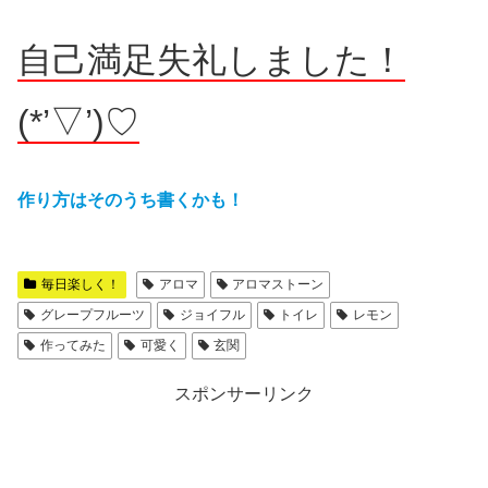
自己満足失礼しました！
(*’▽’)♡
作り方はそのうち書くかも！
毎日楽しく！
アロマ
アロマストーン
グレープフルーツ
ジョイフル
トイレ
レモン
作ってみた
可愛く
玄関
スポンサーリンク