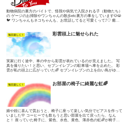
動物病院の裏方のバイトで、怪我や病気で入院される子（動物たち）
の ゲージのお掃除やワンちゃんの散歩etc裏方の事をしています🐶😸
🐦 ワンちゃんもネコちゃんも、お世話してると可愛くって⤴♡ 癒さ
れています(*^_^*) 先日入院でお泊まりして...
彩雲頭上に魅せられた
毎日楽しく！
実家に行く途中、車の中から彩雲が表れているのが見えました。 写
真を撮りたい！と思い、セブンイレブンの駐車場へ車を止めた。 彩
雲が私の頭上に広がっていた🌈 セブンイレブンの上を白い鳥がゆっ
くり羽を揺らし飛んで上えと行った。 吉兆の予感がするわ...
お部屋の椅子に綺麗な虹🌈
毎日楽しく！
娘や姪に喜んで貰おうと、椅子に座って楽しい気分でピアスを作って
いました💛 コーヒーでも飲もうと思い部屋を出て戻ったら、なん
と！ 座っていた椅子に、紫色、水色、黄色、薄赤色の虹🌈が椅子に
表れているではありませんか⤴ 可愛い虹なので思わず、カメ...