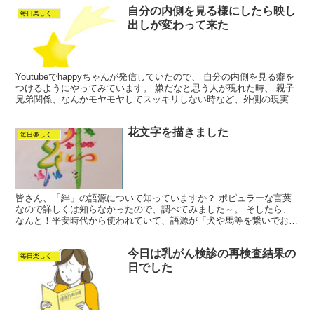
自分の内側を見る様にしたら映し
毎日楽しく！
出しが変わって来た
Youtubeでhappyちゃんが発信していたので、 自分の内側を見る癖を
つけるようにやってみています。 嫌だなと思う人が現れた時、 親子
兄弟関係、なんかモヤモヤしてスッキリしない時など、外側の現実に
振り回されるのでは なく自分の内側を見る...
花文字を描きました
毎日楽しく！
皆さん、「絆」の語源について知っていますか？ ポピュラーな言葉
なので詳しくは知らなかったので、調べてみました～。 そしたら、
なんと！平安時代から使われていて、語源が「犬や馬等を繋いでおく
ための綱」にありました。 何だか～あまり良いイメージで...
今日は乳がん検診の再検査結果の
毎日楽しく！
日でした