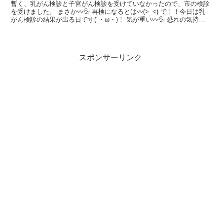
暫く、乳がん検診と子宮がん検診を受けていなかったので、市の検診
を受けました。 まさか〰💦 再検になるとは〰(>_<) で！！今日は乳
がん検診の結果が出る日です(´・ω・)！ 気が重い〰💦 恐れの気持ち
マックスです ポジティブな気持ちに無理や...
スポンサーリンク