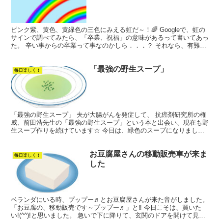
ピンク紫、黄色、黄緑色の三色にみえる虹だ～！🌈 Googleで、虹の
サインで調べてみたら、「卒業、祝福」の意味があるって書いてあっ
た。 辛い事からの卒業って事なのかしら．．．？ それなら、有難い
わね～💓 谷あり、谷あり、小山ありの人生…だか...
「最強の野生スープ」
毎日楽しく！
「最強の野生スープ」 夫が大腸がんを発症して、 抗癌剤研究所の権
威、前田浩先生の「最強の野生スープ」という本と出会い、現在も野
生スープ作りを続けています☆ 今日は、緑色のスープになりました
(^^) ○材料 ＊カブの葉 ＊紫玉葱 ＊紫キャベツ...
お豆腐屋さんの移動販売車が来ま
毎日楽しく！
した
ベランダにいる時、プップー♬とお豆腐屋さんが来た音がしました。
「お豆腐の、移動販売です～プップー♬」と‼ 今日こそは、買いた
い!(^^)!と思いました。 急いで下に降りて、玄関のドアを開けて見る