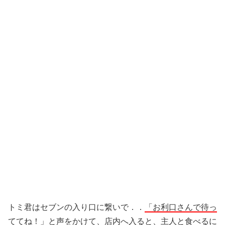
トミ君はセブンの入り口に繋いで．．
「お利口さんで待っ
ててね！」
と声をかけて、店内へ入ると、主人と食べるに