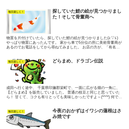
と、私の家の方ではなく反対に曲がってしまうで...
探していた鯉の絵が見つかりまし
毎日楽しく！
た！そして骨董商へ
物置を片付けていたら、探していた鯉の絵が見つかりました(≧▽≦)
やっぱり物置にあったんです。 家から車で5分位の所に美術骨董商が
あるのでお電話をしてから尋ねてみました。 お店の方が、「有名な
画家ですと買い取る事は出来るのですが、今、このご...
どらまめ、ドラゴン伝説
毎日楽しく！
成田へ行く途中、 千葉県印旛郡栄町で、一面に広がる畑の一角に、
【どらまめ】を販売していました。 普通の枝豆と同じと思っていた
ら！ 甘くて、コクも有りとっても美味しかったですよ～(*^^*) 何で
【どらまめ】って言うのかしら～と思って調べてみ...
今夜のおかずはイワシの蓮根はさ
毎日楽しく！
み焼です