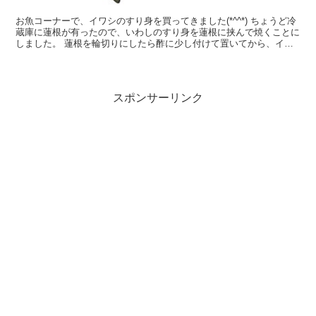
お魚コーナーで、イワシのすり身を買ってきました(*^^*) ちょうど冷
蔵庫に蓮根が有ったので、いわしのすり身を蓮根に挟んで焼くことに
しました。 蓮根を輪切りにしたら酢に少し付けて置いてから、イワ
シのすり身を挟むといいみたいです♥ イワシのす...
スポンサーリンク