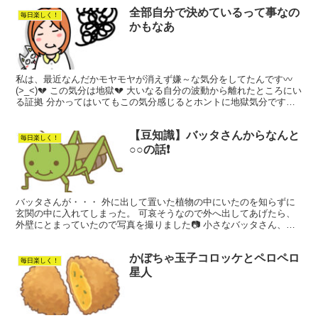
全部自分で決めているって事なの
毎日楽しく！
かもなあ
私は、最近なんだかモヤモヤが消えず嫌～な気分をしてたんです〰
(>_<)💔 この気分は地獄💔 大いなる自分の波動から離れたところにい
る証拠 分かってはいてもこの気分感じるとホントに地獄気分です💔
やっとこさ分かったのです✌✨ 血の繋がった親、...
【豆知識】バッタさんからなんと
毎日楽しく！
○○の話❗️
バッタさんが・・・ 外に出して置いた植物の中にいたのを知らずに
玄関の中に入れてしまった。 可哀そうなので外へ出してあげたら、
外壁にとまっていたので写真を撮りました📷 小さなバッタさん、写
真で良～く見ると👀！ な～んか！面白い顔してるわね～細...
かぼちゃ玉子コロッケとペロペロ
毎日楽しく！
星人