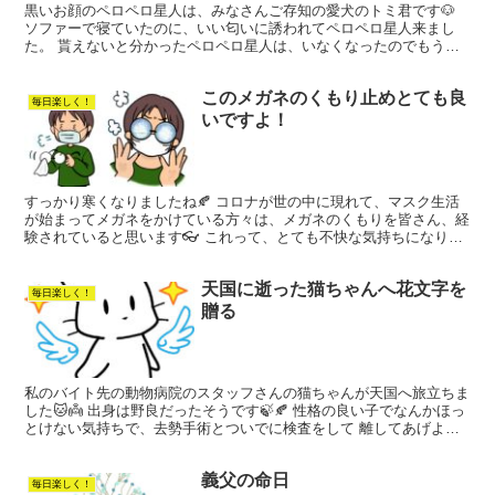
黒いお顔のペロペロ星人は、みなさんご存知の愛犬のトミ君です🐶
ソファーで寝ていたのに、いい匂いに誘われてペロペロ星人来まし
た。 貰えないと分かったペロペロ星人は、いなくなったのでもう一
度取り直し！📷カシャ！ 野菜室に丁度、カボチャがあったの...
このメガネのくもり止めとても良
毎日楽しく！
いですよ！
すっかり寒くなりましたね🍂 コロナが世の中に現れて、マスク生活
が始まってメガネをかけている方々は、メガネのくもりを皆さん、経
験されていると思います👓 これって、とても不快な気持ちになりま
すよね⤵ 寒い所から、暖かいお店に入った瞬間、メガネが...
天国に逝った猫ちゃんへ花文字を
毎日楽しく！
贈る
私のバイト先の動物病院のスタッフさんの猫ちゃんが天国へ旅立ちま
した🐱👼 出身は野良だったそうです🍃🍂 性格の良い子でなんかほっ
とけない気持ちで、去勢手術とついでに検査をして 離してあげよう
かと思ってしてあげたそうです。 案の定、病気が色々と...
義父の命日
毎日楽しく！