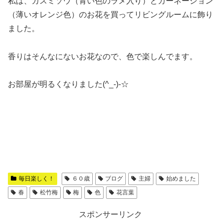
私は、カスミソウ（青い色のラメ入り）とカーネーション
（薄いオレンジ色）のお花を買ってリビングルームに飾り
ました。
香りはそんなにないお花なので、色で楽しんでます。
お部屋が明るくなりました(^_-)-☆
毎日楽しく！
６０歳
ブログ
主婦
始めました
春
松竹梅
梅
色
花言葉
スポンサーリンク