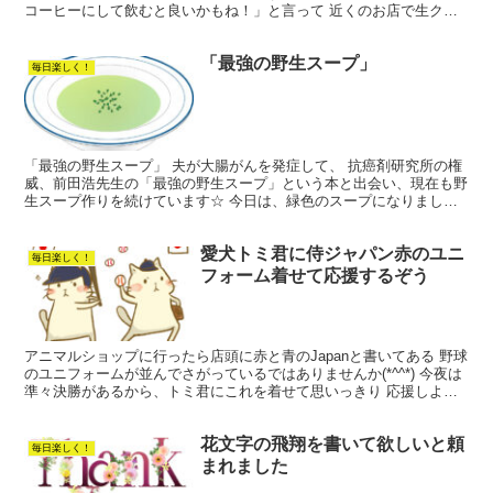
コーヒーにして飲むと良いかもね！」と言って 近くのお店で生クリ
ームを作れるポイップを買って来てくれました。 ...
「最強の野生スープ」
毎日楽しく！
「最強の野生スープ」 夫が大腸がんを発症して、 抗癌剤研究所の権
威、前田浩先生の「最強の野生スープ」という本と出会い、現在も野
生スープ作りを続けています☆ 今日は、緑色のスープになりました
(^^) ○材料 ＊カブの葉 ＊紫玉葱 ＊紫キャベツ...
愛犬トミ君に侍ジャパン赤のユニ
毎日楽しく！
フォーム着せて応援するぞう
アニマルショップに行ったら店頭に赤と青のJapanと書いてある 野球
のユニフォームが並んでさがっているではありませんか(*^^*) 今夜は
準々決勝があるから、トミ君にこれを着せて思いっきり 応援しよ
う！！！!(^^)! 青色のユニフォームは...
花文字の飛翔を書いて欲しいと頼
毎日楽しく！
まれました