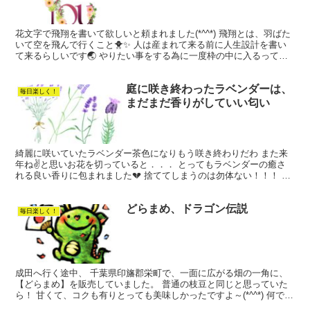
花文字で飛翔を書いて欲しいと頼まれました(*^^*) 飛翔とは、羽ばた
いて空を飛んで行くこと🐥✨ 人は産まれて来る前に人生設計を書い
て来るらしいです🌏 やりたい事をする為に一度枠の中に入るって知
りました～ それってわざわざ入ってそこから出る...
庭に咲き終わったラベンダーは、
毎日楽しく！
まだまだ香りがしていい匂い
綺麗に咲いていたラベンダー茶色になりもう咲き終わりだわ また来
年ね✌と思いお花を切っていると．．． とってもラベンダーの癒さ
れる良い香りに包まれました💔 捨ててしまうのは勿体ない！！！ 二
つの束にしてお部屋に持って来ました。 何処に置こうか...
どらまめ、ドラゴン伝説
毎日楽しく！
成田へ行く途中、 千葉県印旛郡栄町で、一面に広がる畑の一角に、
【どらまめ】を販売していました。 普通の枝豆と同じと思っていた
ら！ 甘くて、コクも有りとっても美味しかったですよ～(*^^*) 何で
【どらまめ】って言うのかしら～と思って調べてみ...