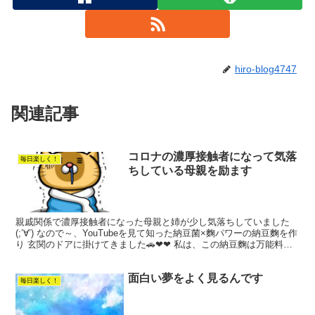
hiro-blog4747
関連記事
コロナの濃厚接触者になって気落
毎日楽しく！
ちしている母親を励ます
親戚関係で濃厚接触者になった母親と姉が少し気落ちしていました
(;’∀’) なので～、YouTubeを見て知った納豆菌×麴パワーの納豆麴を作
り 玄関のドアに掛けてきました🚗❤❤ 私は、この納豆麴は万能料理
だなと絶賛✨ 作り方は以前ブログに載せ...
面白い夢をよく見るんです
毎日楽しく！