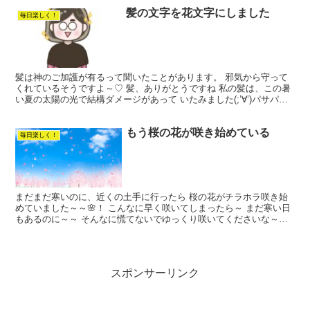
髪の文字を花文字にしました
毎日楽しく！
髪は神のご加護が有るって聞いたことがあります。 邪気から守って
くれているそうですよ～♡ 髪、ありがとうですね 私の髪は、この暑
い夏の太陽の光で結構ダメージがあって いたみました(;’∀’)パサパサ
〰ただでさえ栄養が行き届いてない なので、自...
もう桜の花が咲き始めている
毎日楽しく！
まだまだ寒いのに、近くの土手に行ったら 桜の花がチラホラ咲き始
めていました～～🌸！ こんなに早く咲いてしまったら～ まだ寒い日
もあるのに～～ そんなに慌てないでゆっくり咲いてくださいな～
(*^_^*) と、心の中で呟きました！！！！(笑) ...
スポンサーリンク