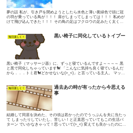
夢の話 私が、引き戸を閉めようとしたら水色と薄い黄緑色で頭に冠
の羽が乗っている鳥が！！！ 扉がしまってしまっては！！！ 私めが
けて飛び込んできた！！！ その鳥の足はフクロウの足みたく太くて
白かった。 夢でもけっこう覚えてるんですよね～(≧▽...
黒い椅子に同化しているトイプー
毎日楽しく！
黒い椅子（マッサージ器）に、ずっと寝ているんですよ～～～～ 黒
と黒で同化しちゃっています🐩 「こんなに気持ち良く寝ているんだ
から．．．トミ君🐩どかせないな(>_<)」と言っている主人。 マッサ
ージをしたくても出来ないでいる人間と、気持ち良く...
過去あの時が有ったから今思える
毎日楽しく！
事
結婚して同居を決めた、その頃は若かったのでうっぷんを夫に当たっ
て しまったりしていたし、苦しい！と正直思っていてもこの生活パ
ターン でいかなきゃって！思っていて(>_<) 変えても良かったのにな
～～なんてこと思って真面目だわってね でも、今...