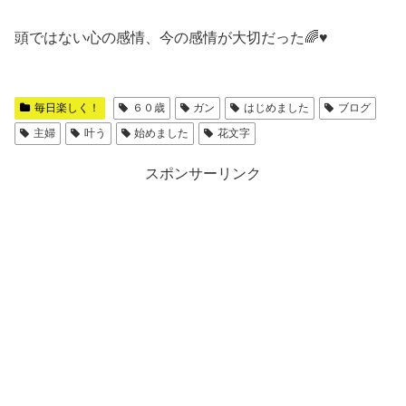
頭ではない心の感情、今の感情が大切だった
🌈
♥
毎日楽しく！
６０歳
ガン
はじめました
ブログ
主婦
叶う
始めました
花文字
スポンサーリンク