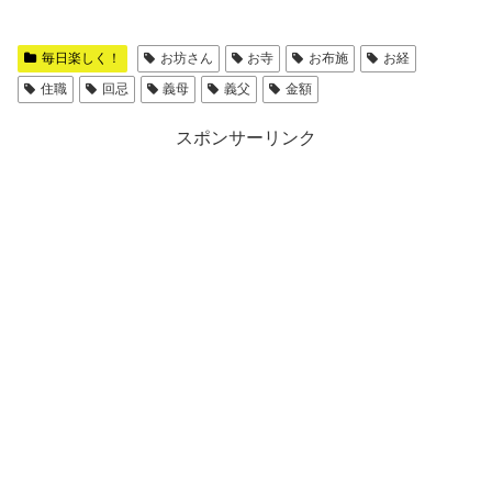
毎日楽しく！
お坊さん
お寺
お布施
お経
住職
回忌
義母
義父
金額
スポンサーリンク