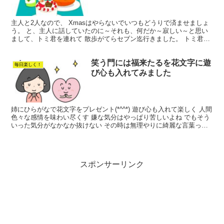
主人と2人なので、 Xmasはやらないでいつもどうりで済ませましょ
う。 と、主人に話していたのに～それも、何だか～寂しい～と思い
まして、トミ君を連れて 散歩がてらセブン迄行きました。 トミ君は
セブンの入り口に繋いで．．「お利口さんで待ってて...
笑う門には福来たるを花文字に遊
毎日楽しく！
び心も入れてみました
姉にひらがなで花文字をプレゼント(*^^*) 遊び心も入れて楽しく 人間
色々な感情を味わい尽くす 嫌な気分はやっぱり苦しいよね でもそう
いった気分がなかなか抜けない その時は無理やりに綺麗な言葉って
眩しい(>_<) なので、苦しいのだから今...
スポンサーリンク