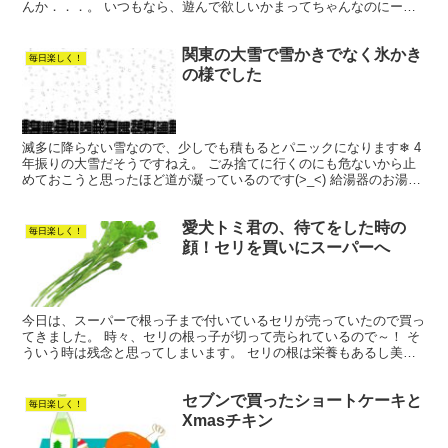
んか．．．。 いつもなら、遊んで欲しいかまってちゃんなのにー！
カッコつけてる、トミ君でした✨ 写真を見て下さ...
関東の大雪で雪かきでなく氷かき
毎日楽しく！
の様でした
滅多に降らない雪なので、少しでも積もるとパニックになります❄ 4
年振りの大雪だそうですねえ。 ごみ捨てに行くのにも危ないから止
めておこうと思ったほど道が凝っているのです(>_<) 給湯器のお湯も
朝から出なかったのですが、昼過ぎた頃から出てく...
愛犬トミ君の、待てをした時の
毎日楽しく！
顔！セリを買いにスーパーへ
今日は、スーパーで根っ子まで付いているセリが売っていたので買っ
てきました。 時々、セリの根っ子が切って売られているので～！ そ
ういう時は残念と思ってしまいます。 セリの根は栄養もあるし美味
しいのです。 今日は、根っ子有りで！ラッキー✨♪ 油...
セブンで買ったショートケーキと
毎日楽しく！
Xmasチキン