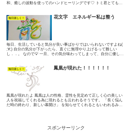
和、癒しの波動を使ってのハンドヒーリングです♡ トミ君とても元
気なのですが、たまたま血液の検査をして膵炎が発覚！！ ...
花文字 エネルギー私は整う
毎日楽しく！
毎日、生活していると気分が良い事ばかりではいられないですよね(
;∀;) 自分の気分が下がったら、直ぐに無理やり上げるって難しい
し．．。 なので💡 一旦、その気分味わってしまって、自分に優しい
言葉かけています。 そういう時こそ、慌てない！慌...
鳳凰が現れた！！！！！！
毎日楽しく！
鳳凰が現れたよ 鳳凰は人の性格、霊性を見定めて正しく心の美しい
人を祝福してくれる為に現れるとも云われるそうです。 「長く悩ん
だ時の終わり、新しい幕開け」 を知らせてくれるともいわれるみた
いですよ！ 私のブログに偶然出会われて、この鳳凰を見ら...
スポンサーリンク