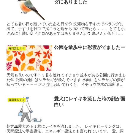
ダにありました
とても暑い日が続いていたある日🌞💦 洗濯物を干すのでベランダに
出て、手すりを雑巾で拭こうと端から 拭いて来たら．．． とても小
さめに可愛い💀ドクロがあるではありませんか❣ 鳥さんが落とした
ものと直ぐに分かりましたが あまりにも上手に落とされ...
公園を散歩中に彩雲がでましたー
毎日楽しく！
天気も良いので☀トミ君を連れてイチョウ並木がある公園に行きまし
た🐶 公園の池にはシラサギが飛んでいます 水面にもシラサギの姿が
写っている～～～♡♡ 少し歩いて行くと、イチョウ並木の場所まで
きました 紅葉がとっても綺麗(^_^) 黄色に紅葉し...
愛犬にレイキを流した時の顔が面
毎日楽しく！
白い
朝方🌄愛犬のトミ君にレイキを流しました。 レイキヒーリングは、
民間療法で手当療法、エネルギー療法とも言われています。 愛、調