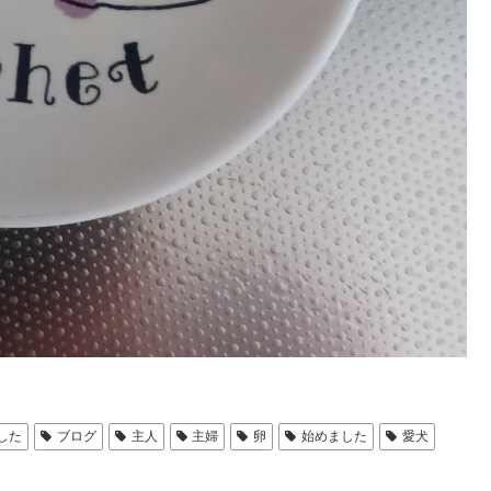
した
ブログ
主人
主婦
卵
始めました
愛犬