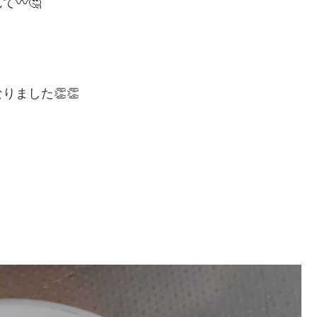
んて〰
🤔
なりました
👏👏