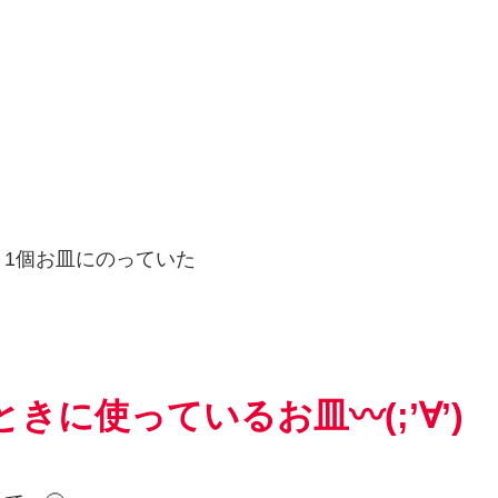
く
1
個お皿にのっていた
ときに使っているお皿〰
(;’
∀
’)