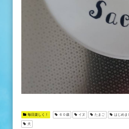
毎日楽しく！
６０歳
イヌ
たまご
はじめま
犬