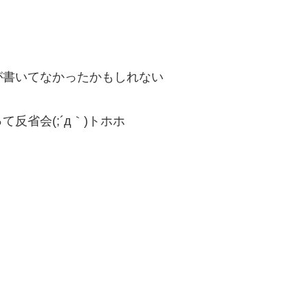
が書いてなかったかもしれない
って反省会
(;´д
｀
)
トホホ