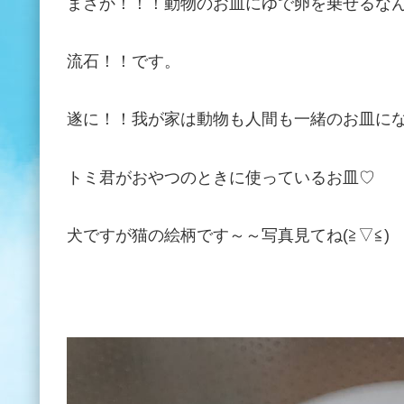
まさか！！！動物のお皿にゆで卵を乗せるな
流石！！です。
遂に！！我が家は動物も人間も一緒のお皿に
トミ君がおやつのときに使っているお皿♡
犬ですが猫の絵柄です～～写真見てね
(
≧
▽≦
)