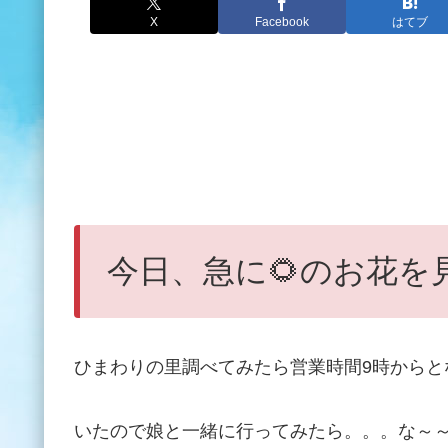
X
Facebook
はてブ
今日、急に
🌻
のお花を
ひまわりの里調べてみたら営業時間
9
時からと
いたので娘と一緒に行ってみたら。。。な～