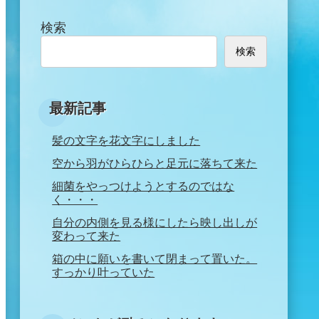
検索
検索
最新記事
髪の文字を花文字にしました
空から羽がひらひらと足元に落ちて来た
細菌をやっつけようとするのではな
く・・・
自分の内側を見る様にしたら映し出しが
変わって来た
箱の中に願いを書いて閉まって置いた。
すっかり叶っていた