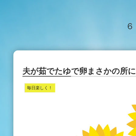
６
夫が茹でたゆで卵まさかの所に
毎日楽しく！