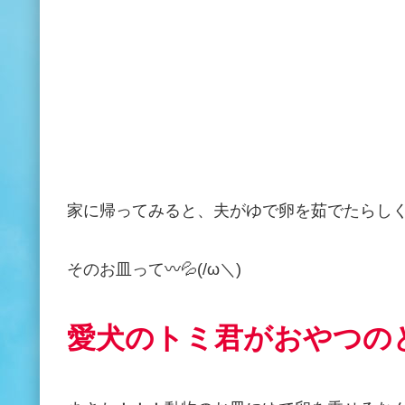
家に帰ってみると、夫がゆで卵を茹でたらし
そのお皿って〰
💦
(/ω
＼
)
愛犬のトミ君がおやつの