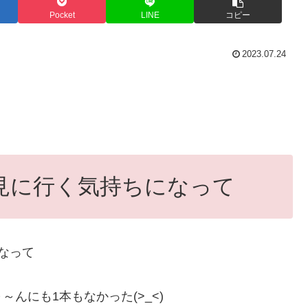
Pocket
LINE
コピー
2023.07.24
見に行く気持ちになって
なって
～～んにも
1
本も
なかった
(>_<)