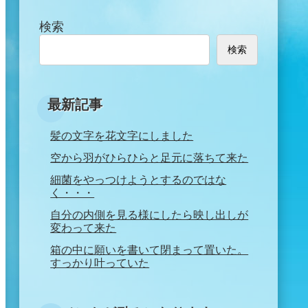
検索
検索
最新記事
髪の文字を花文字にしました
空から羽がひらひらと足元に落ちて来た
細菌をやっつけようとするのではな
く・・・
自分の内側を見る様にしたら映し出しが
変わって来た
箱の中に願いを書いて閉まって置いた。
すっかり叶っていた