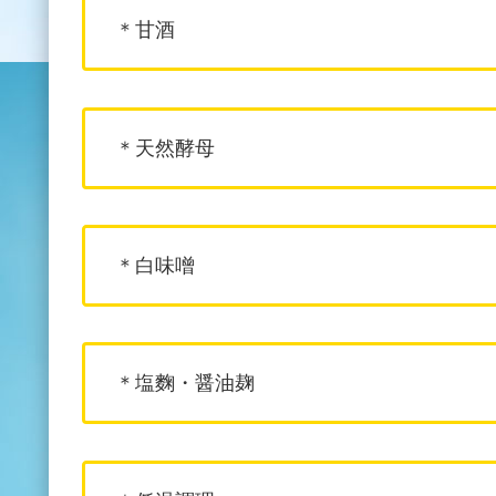
＊甘酒
＊天然酵母
＊白味噌
＊塩麴・醤油麹