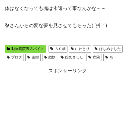
体はなくなっても魂は永遠って事なんかな～～
🐓
さんからの変な夢を見させてもらった
( ´
艸｀
)
動物病院裏方バイト
６０歳
にわとり
はじめました
ブログ
主婦
動物
始めました
病院
鳥
スポンサーリンク