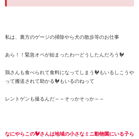
私は、裏方のゲージの掃除やら犬の散歩等のお仕事
あら！！緊急オペが始まったわ
〰
どうしたんだろう
🐓
鶏さんも食べられて食料になってしまう
🐓
もいるしこうや
って搬送されて助かる
🐓
もいるのねって
レントゲンも撮るんだ～～そっかそっか～～
なにやらこの
🐓
さんは地域の小さなミニ動物園にいる子ら