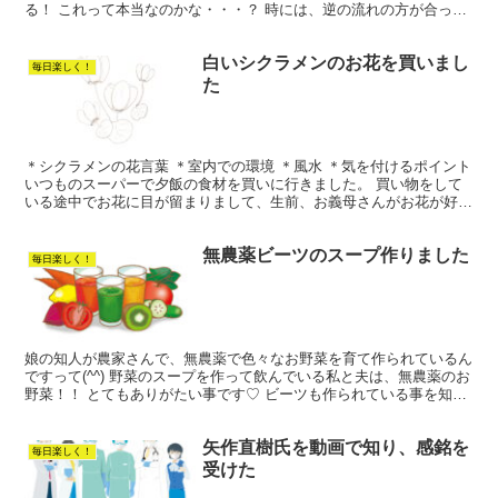
る！ これって本当なのかな・・・？ 時には、逆の流れの方が合って
いるのかも。 気づいたら楽になるカモ🦆⁉ 自分の好...
白いシクラメンのお花を買いまし
毎日楽しく！
た
＊シクラメンの花言葉 ＊室内での環境 ＊風水 ＊気を付けるポイント
いつものスーパーで夕飯の食材を買いに行きました。 買い物をして
いる途中でお花に目が留まりまして、生前、お義母さんがお花が好き
でお庭でも 咲かせてくれていた事を思い出しました...
無農薬ビーツのスープ作りました
毎日楽しく！
娘の知人が農家さんで、無農薬で色々なお野菜を育て作られているん
ですって(^^) 野菜のスープを作って飲んでいる私と夫は、無農薬のお
野菜！！ とてもありがたい事です♡ ビーツも作られている事を知っ
た娘が、早速、買って来てくれました✨ ありがた...
矢作直樹氏を動画で知り、感銘を
毎日楽しく！
受けた