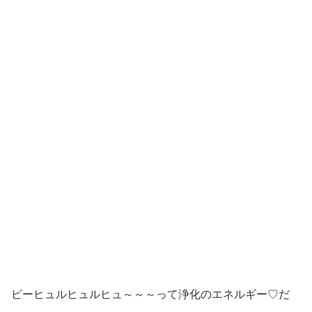
ピーヒュルヒュルヒュ～～～って浄化のエネルギー♡だ