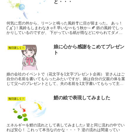
と・・・
何気に窓の外から、リーンと鳴った風鈴🎐に目が留まった。 あっ！
(ﾟдﾟ)！風鈴もしまわなきゃ‼ 早いな〰もう秋か～🍂 鉄の風鈴でしっ
かりしているのですが、 下がっている紙が雨などにやられてダメに
なっちゃうんですよね〰💦 何か良いアイデアない...
娘に心から感謝をこめてプレゼン
毎日楽しく！
ト
娘の会社のイベントで（花文字を1文字プレゼント企画） 皆さんはご
自分の名前を書いてもらったみたいですが、娘は自分の父親の体を案
じて父へのプレゼントとして、夫の名前を1文字書いてもらって主人
にプレゼントをしてくれました。 主人は大病していたの...
鯉の絵で表現してみました
毎日楽しく！
エネルギーを鯉の流れとして表してみました♪ 皆と同じ流れの中でい
れば安心！ これって本当なのかな・・・？ 逆の流れは間違ってい