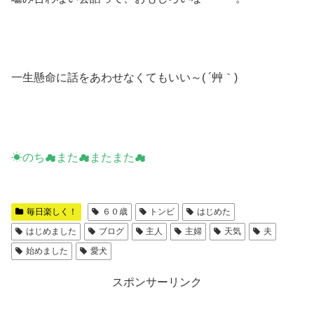
一生懸命に話をあわせなくてもいい～( ´艸｀)
☀のち☁また☁またまた☁
毎日楽しく！
６０歳
トンビ
はじめた
はじめました
ブログ
主人
主婦
天気
夫
始めました
愛犬
スポンサーリンク