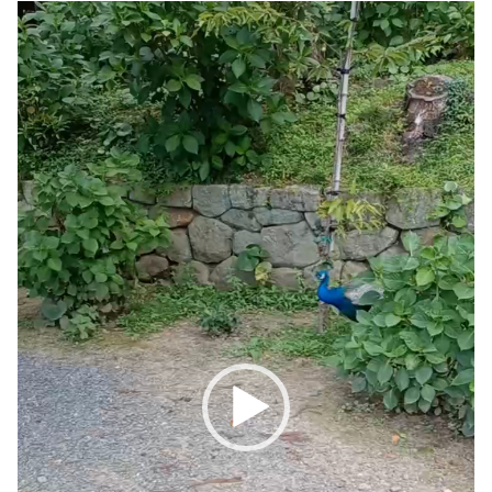
動
画
プ
レ
ー
ヤ
ー