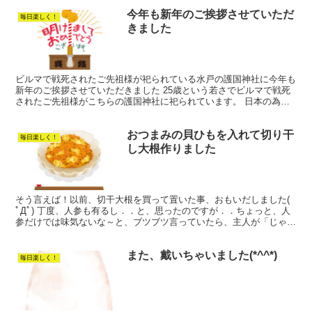
今年も新年のご挨拶させていただ
毎日楽しく！
きました
ビルマで戦死されたご先祖様が祀られている水戸の護国神社に今年も
新年のご挨拶させていただきました 25歳という若さでビルマで戦死
されたご先祖様がこちらの護国神社に祀られています。 日本の為に
命をかけたこと！どんなに日本に帰って来たかったことか...
おつまみの貝ひもを入れて切り干
毎日楽しく！
し大根作りました
そう言えば！以前、切干大根を買って置いた事、おもいだしました(
ﾟДﾟ) 丁度、人参も有るし．．と、思ったのですが．．ちょっと、人
参だけでは味気ないな～と、ブツブツ言っていたら、主人が「じゃ～
貝ひもを入れてよー」と言うのです。 牛乳も無い事...
また、戴いちゃいました(*^^*)
毎日楽しく！