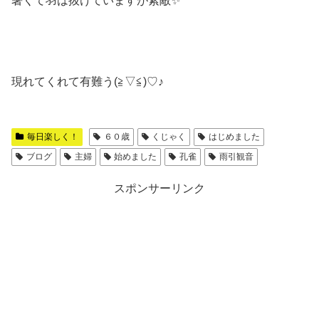
暑くて羽は抜けていますが素敵✨
現れてくれて有難う(≧▽≦)♡♪
毎日楽しく！
６０歳
くじゃく
はじめました
ブログ
主婦
始めました
孔雀
雨引観音
スポンサーリンク