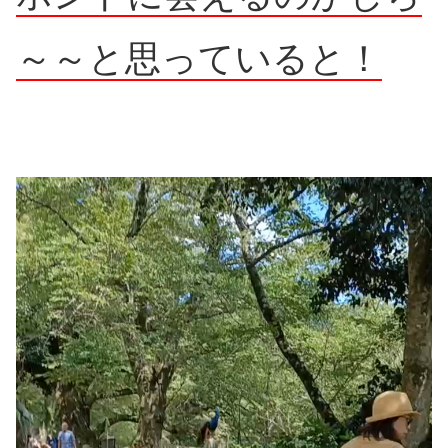
～～と思っていると！
動
画
プ
レ
ー
ヤ
ー