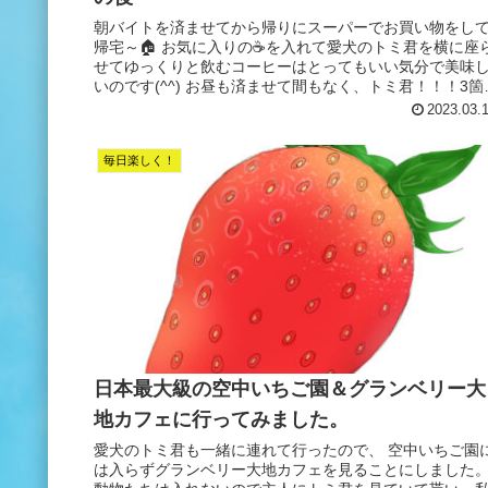
朝バイトを済ませてから帰りにスーパーでお買い物をし
帰宅～🏠 お気に入りの☕を入れて愛犬のトミ君を横に座
せてゆっくりと飲むコーヒーはとってもいい気分で美味
いのです(^^) お昼も済ませて間もなく、トミ君！！！3箇
に吐いてしまったのです...
2023.03.
毎日楽しく！
日本最大級の空中いちご園＆グランベリー大
地カフェに行ってみました。
愛犬のトミ君も一緒に連れて行ったので、 空中いちご園
は入らずグランベリー大地カフェを見ることにしました