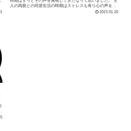
私
時期はずっとその声を無視してきたなって思いました。 主
人の両親との同居生活の時期はストレスも有り心の声を相
当無視していました。 心の声...
01
2023.01.20
車
た
向
で
15