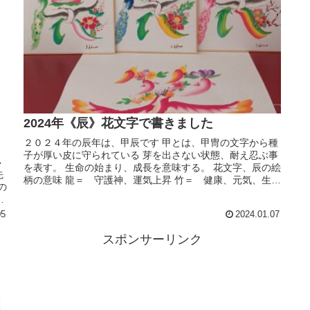
2024年《辰》花文字で書きました
２０２４年の辰年は、甲辰です 甲とは、甲冑の文字から種
子が厚い皮に守られている 芽を出さない状態、耐え忍ぶ事
い
を表す。 生命の始まり、成長を意味する。 花文字、辰の絵
先
柄の意味 龍＝ 守護神、運気上昇 竹＝ 健康、元気、生命
の
力の強さ 孔雀＝邪気...
情
05
2024.01.07
スポンサーリンク