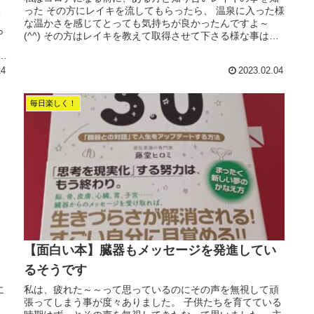
った その方にレイキを流してもらったら、 温泉に入った様
て
な温かさを感じてとっても気持ちが良かったんですよ～
ら
(^^) その方はレイキを教えて取得させて下さる様な事はし
し
ていなかったんです．．。...
所
14
2023.02.04
毎日楽しく！
【面白い本】臓器もメッセージを発進してい
るそうです
に
私は、疲れた～～って思っているのにその声を無視して頑
。
張ってしまう事が度々ありました。 子供たちを育てている