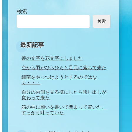
検索
検索
最新記事
髪の文字を花文字にしました
空から羽がひらひらと足元に落ちて来た
細菌をやっつけようとするのではな
く・・・
自分の内側を見る様にしたら映し出しが
変わって来た
箱の中に願いを書いて閉まって置いた。
すっかり叶っていた