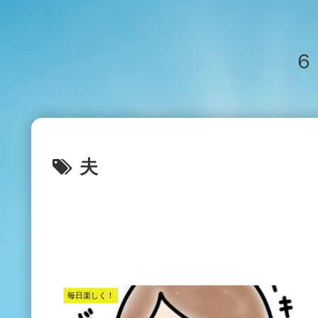
６
夫
毎日楽しく！