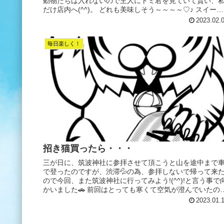
動物たちは入れないので主人にトミ君を見ていて貰い、
だけ店内へ(^^)。 どれも美味しそう～～～～♡♪ スイーツ
好きにはたまりません...
2023.02.
毎日楽しく！
招き猫買ったら・・・
三が日に、筑波神社に参拝させて頂こうと山を途中まで
で登ったのですが、渋滞💦の為、参拝しないで帰って来
ので今回、また筑波神社に行ってみよう!(^^)!と言う事で
かいました🚗 前回はとっても寒くて空気が澄んでいたの
東京のビルやスカイツリ...
2023.01.