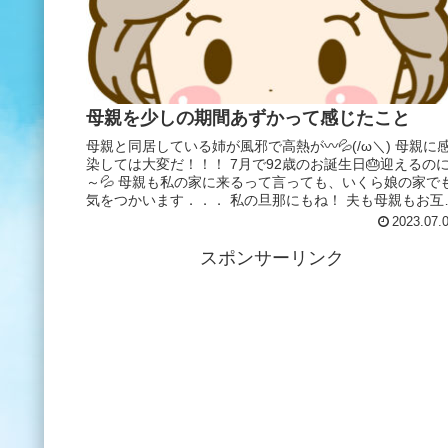
母親を少しの期間あずかって感じたこと
母親と同居している姉が風邪で高熱が〰💦(/ω＼) 母親に
染しては大変だ！！！ 7月で92歳のお誕生日🎂迎えるの
～💦 母親も私の家に来るって言っても、いくら娘の家で
気をつかいます．．． 私の旦那にもね！ 夫も母親もお互
に気をつかいます...
2023.07.
スポンサーリンク