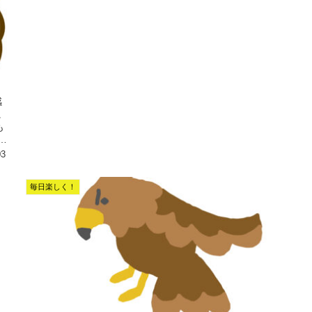
感
に
も
い
03
毎日楽しく！