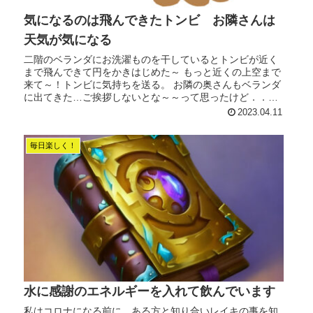
気になるのは飛んできたトンビ お隣さんは
天気が気になる
二階のベランダにお洗濯ものを干しているとトンビが近く
まで飛んできて円をかきはじめた～ もっと近くの上空まで
来て～！トンビに気持ちを送る。 お隣の奥さんもベランダ
に出てきた…ご挨拶しないとな～～って思ったけど．．．
今はトンビの方が私は、気に...
2023.04.11
毎日楽しく！
水に感謝のエネルギーを入れて飲んでいます
私はコロナになる前に、ある方と知り合いレイキの事を知